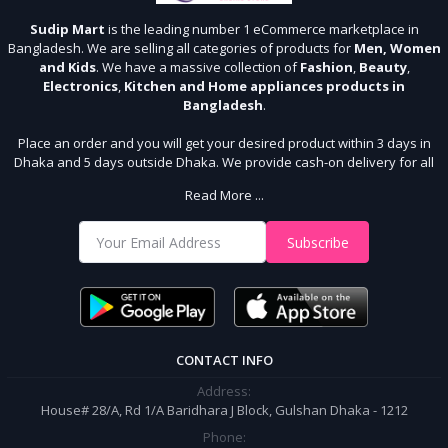
Sudip Mart
is the leading number 1 eCommerce marketplace in
Bangladesh. We are selling all categories of products for
Men, Women
and Kids
. We have a massive collection of
Fashion
,
Beauty
,
Electronics
,
Kitchen and Home appliances products in
Bangladesh
.
Place an order and you will get your desired product within 3 days in
Dhaka and 5 days outside Dhaka. We provide cash-on delivery for all
64 districts. We assure 7 days money back guarantee. Stay Connected
Read More ...
With Us
Shop from our website and become a member of the Sudip Mart family.
Subscribe
It’s our responsibility to ensure the best online shopping experience in
Bangladesh. Add your required product to the cart and place your
order.
CONTACT INFO
Address:
House# 28/A, Rd 1/A Baridhara J Block, Gulshan Dhaka - 1212
Phone: