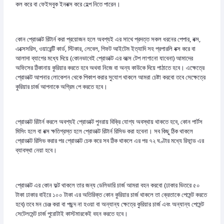
কল করে বা ফেইসবুক ইনবক্স করে হেল্প নিতে পারেন।
কোন প্রোডাক্ট রিটার্ন করা প্রয়োজন হলে অবশ্যই এর সাথে প্রদত্ত সকল ধরনের পেপার, বক্স,
এক্সেসরিস, ওয়ারেন্টি কার্ড, স্টিকার, লেবেল, গিফট আইটেম ইত্যাদি সহ প্রপারলি বক্স করে বা
আলাদা ব্যাগের মধ্যে দিয়ে (কোনভাবেই প্রোডাক্ট এর বক্সে টেপ লাগানো যাবেনা) আমাদের
অফিসের ঠিকানায় কুরিয়ার করতে হবে অথবা নিজে বা অন্য কাউকে দিয়ে পাঠাতে হবে। এক্ষেত্রে
প্রোডাক্ট আপনার লোকেশন থেকে পিকাপ করার সুযোগ থাকলে আমরা চেষ্টা করবো তবে সেক্ষেত্রে
কুরিয়ার চার্জ আপনাকে অগ্রিম পে করতে হবে।
প্রোডাক্ট রিটার্ন করলে অবশ্যই প্রোডাক্ট পুনরায় বিক্রি যোগ্য অবস্থায় থাকতে হবে, কোন পার্টস
মিসিং হলে বা বক্স ক্ষতিগ্রস্ত হলে প্রোডাক্ট রিটার্ন রিসিভ করা হবেনা। সব কিছু ঠিক থাকলে
প্রোডাক্ট রিসিভ করার পর প্রোডাক্ট চেক করে সব ঠিক থাকলে এর পর ৭২ ঘণ্টার মধ্যে রিফান্ড এর
ব্যাবস্থা নেয়া হবে।
প্রোডাক্ট এর কোন ফল্ট থাকলে তার জন্য ডেলিভারি চার্জ আমরা বহন করবো (ঢাকার ভিতরে ৫০
টাকা ঢাকার বাইরে ১০০ টাকা এর অতিরিক্ত কোন কুরিয়ার চার্জ থাকলে তা ক্রেতাকে পেমেন্ট করতে
হবে) তবে মন চেঞ্জ করা বা পছন্দ না হওয়া বা অন্যান্য ক্ষেত্রে কুরিয়ার চার্জ এবং অন্যান্য পেমেন্ট
সেটেলমেন্ট চার্জ পুরোটাই কাস্টমারকেই বহন করতে হবে।