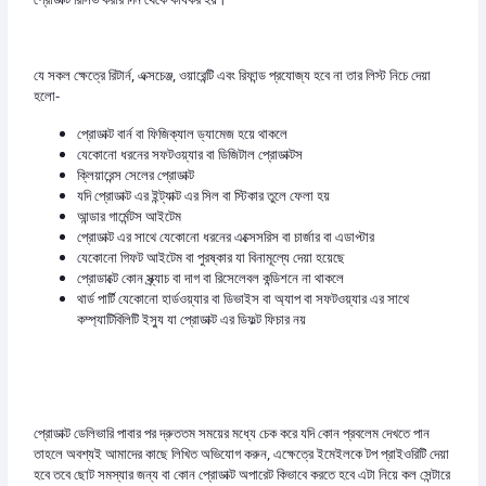
যে সকল ক্ষেত্রে রিটার্ন, এক্সচেঞ্জ, ওয়ারেন্টি এবং রিফান্ড প্রযোজ্য হবে না তার লিস্ট নিচে দেয়া
হলো-
প্রোডাক্ট বার্ন বা ফিজিক্যাল ড্যামেজ হয়ে থাকলে
যেকোনো ধরনের সফটওয়্যার বা ডিজিটাল প্রোডাক্টস
ক্লিয়ারেন্স সেলের প্রোডাক্ট
যদি প্রোডাক্ট এর ইন্ট্যাক্ট এর সিল বা স্টিকার তুলে ফেলা হয়
আন্ডার গার্মেন্টস আইটেম
প্রোডাক্ট এর সাথে যেকোনো ধরনের এক্সেসরিস বা চার্জার বা এডাপ্টার
যেকোনো গিফট আইটেম বা পুরষ্কার যা বিনামূল্যে দেয়া হয়েছে
প্রোডাক্টে কোন স্ক্র্যাচ বা দাগ বা রিসেলেবল কন্ডিশনে না থাকলে
থার্ড পার্টি যেকোনো হার্ডওয়্যার বা ডিভাইস বা অ্যাপ বা সফটওয়্যার এর সাথে
কম্প্যাটিবিলিটি ইস্যু যা প্রোডাক্ট এর ডিফল্ট ফিচার নয়
প্রোডাক্ট ডেলিভারি পাবার পর দ্রুততম সময়ের মধ্যে চেক করে যদি কোন প্রবলেম দেখতে পান
তাহলে অবশ্যই আমাদের কাছে লিখিত অভিযোগ করুন, এক্ষেত্রে ইমেইলকে টপ প্রাইওরিটি দেয়া
হবে তবে ছোট সমস্যার জন্য বা কোন প্রোডাক্ট অপারেট কিভাবে করতে হবে এটা নিয়ে কল সেন্টারে